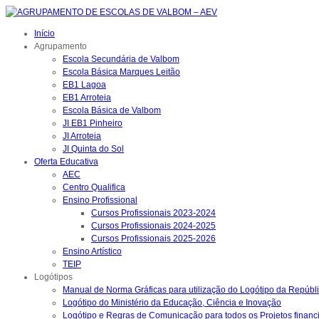
Início
Agrupamento
Escola Secundária de Valbom
Escola Básica Marques Leitão
EB1 Lagoa
EB1 Arroteia
Escola Básica de Valbom
JI EB1 Pinheiro
JI Arroteia
JI Quinta do Sol
Oferta Educativa
AEC
Centro Qualifica
Ensino Profissional
Cursos Profissionais 2023-2024
Cursos Profissionais 2024-2025
Cursos Profissionais 2025-2026
Ensino Artístico
TEIP
Logótipos
Manual de Norma Gráficas para utilização do Logótipo da Repúbl
Logótipo do Ministério da Educação, Ciência e Inovação
Logótipo e Regras de Comunicação para todos os Projetos financ