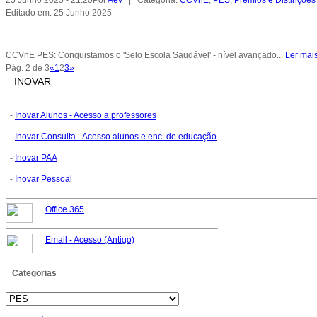
25 Junho 2025 - 21:20
Por
Aev
| Categoria:
CCVnE
,
PES
,
Prémios e Distinções
Editado em: 25 Junho 2025
CCVnE PES: Conquistamos o 'Selo Escola Saudável' - nível avançado...
Ler mai
Pág. 2 de 3
«
1
2
3
»
INOVAR
-
Inovar Alunos - Acesso a professores
-
Inovar Consulta - Acesso alunos e enc. de educação
-
Inovar PAA
-
Inovar Pessoal
Office 365
Email -
Acesso (Antigo)
Categorias