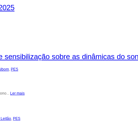
 2025
sensibilização sobre as dinâmicas do so
albom
,
PES
ono...
Ler mais
 Leitão
,
PES