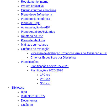
Regulamento Interno
Projeto educativo
Critérios: turmas e horários
Plano de Ação/melhoria
Plano de contingência
Plano de E@D
Autoavaliação do AEV
Plano Anual de Atividades
Relatório do PAA
Plano de Mentoria
Matrizes curriculares
Critérios de avaliação
Processo de Avaliação, Critérios Gerais de Avaliação e D
Critérios Específicos por Disciplina
Planificações
Planificações Aev 2025-2026
Planificações 2025-2026
1º Ciclo
2º Ciclo
3º Ciclo
Biblioteca
Blog
Vista 360º BIBESV
Documentos
Catálogo