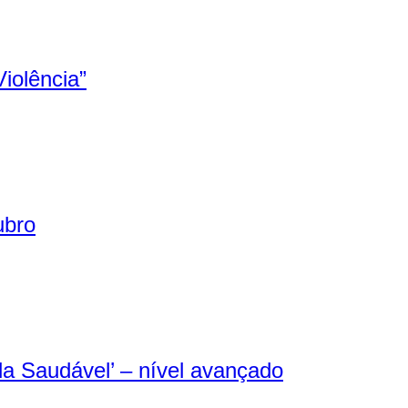
iolência”
ubro
 Saudável’ – nível avançado