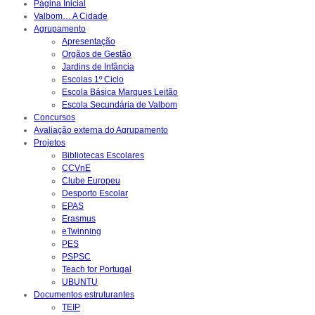
Página Inicial
Valbom… A Cidade
Agrupamento
Apresentação
Orgãos de Gestão
Jardins de Infância
Escolas 1º Ciclo
Escola Básica Marques Leitão
Escola Secundária de Valbom
Concursos
Avaliação externa do Agrupamento
Projetos
Bibliotecas Escolares
CCVnE
Clube Europeu
Desporto Escolar
EPAS
Erasmus
eTwinning
PES
PSPSC
Teach for Portugal
UBUNTU
Documentos estruturantes
TEIP