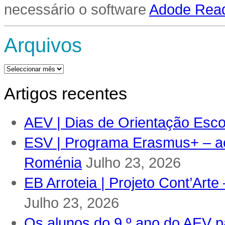
necessário o software
Adode Read
Arquivos
Arquivos
Artigos recentes
AEV | Dias de Orientação Escol
ESV | Programa Erasmus+ – ac
Roménia
Julho 23, 2026
EB Arroteia | Projeto Cont’Arte
Julho 23, 2026
Os alunos do 9.º ano do AEV pa