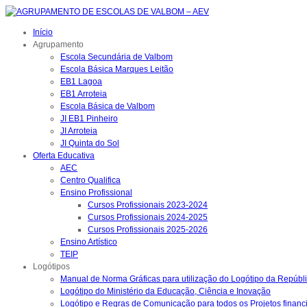
Início
Agrupamento
Escola Secundária de Valbom
Escola Básica Marques Leitão
EB1 Lagoa
EB1 Arroteia
Escola Básica de Valbom
JI EB1 Pinheiro
JI Arroteia
JI Quinta do Sol
Oferta Educativa
AEC
Centro Qualifica
Ensino Profissional
Cursos Profissionais 2023-2024
Cursos Profissionais 2024-2025
Cursos Profissionais 2025-2026
Ensino Artístico
TEIP
Logótipos
Manual de Norma Gráficas para utilização do Logótipo da Repúbl
Logótipo do Ministério da Educação, Ciência e Inovação
Logótipo e Regras de Comunicação para todos os Projetos financ