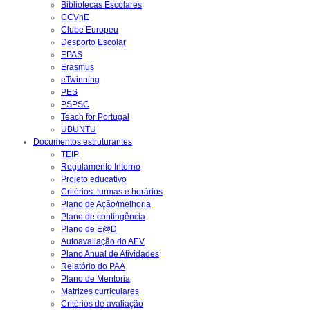
Bibliotecas Escolares
CCVnE
Clube Europeu
Desporto Escolar
EPAS
Erasmus
eTwinning
PES
PSPSC
Teach for Portugal
UBUNTU
Documentos estruturantes
TEIP
Regulamento Interno
Projeto educativo
Critérios: turmas e horários
Plano de Ação/melhoria
Plano de contingência
Plano de E@D
Autoavaliação do AEV
Plano Anual de Atividades
Relatório do PAA
Plano de Mentoria
Matrizes curriculares
Critérios de avaliação