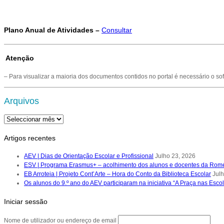
Plano Anual de Atividades –
Consultar
Atenção
– Para visualizar a maioria dos documentos contidos no portal é necessário o so
Arquivos
Arquivos
Artigos recentes
AEV | Dias de Orientação Escolar e Profissional
Julho 23, 2026
ESV | Programa Erasmus+ – acolhimento dos alunos e docentes da Rom
EB Arroteia | Projeto Cont’Arte – Hora do Conto da Biblioteca Escolar
Jul
Os alunos do 9.º ano do AEV participaram na iniciativa “A Praça nas Esco
Iniciar sessão
Nome de utilizador ou endereço de email