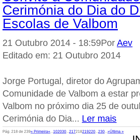
Cerimónia do Dia do 
Escolas de Valbom
21 Outubro 2014 - 18:59
Por
Aev
|
Editado em: 21 Outubro 2014
Jorge Portugal, diretor do Agrup
Comunidade de Valbom a estar pre
Valbom no próximo dia 25 de outu
Cerimónia do Dia...
Ler mais
Pág. 218 de 239
« Primeira
«
...
10
20
30
...
217
218
219
220
...
230
...
»
Última »
I