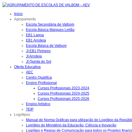
Início
Agrupamento
Escola Secundária de Valbom
Escola Básica Marques Leitão
EB1 Lagoa
EB1 Arroteia
Escola Básica de Valbom
JI EB1 Pinheiro
JI Arroteia
JI Quinta do Sol
Oferta Educativa
AEC
Centro Qualifica
Ensino Profissional
Cursos Profissionais 2023-2024
Cursos Profissionais 2024-2025
Cursos Profissionais 2025-2026
Ensino Artístico
TEIP
Logótipos
Manual de Norma Gráficas para utilização do Logótipo da Repúbl
Logótipo do Ministério da Educação, Ciência e Inovação
Logótipo e Regras de Comunicação para todos os Projetos financ