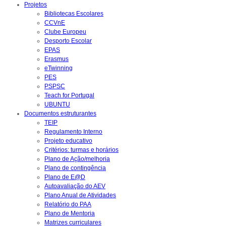
Projetos
Bibliotecas Escolares
CCVnE
Clube Europeu
Desporto Escolar
EPAS
Erasmus
eTwinning
PES
PSPSC
Teach for Portugal
UBUNTU
Documentos estruturantes
TEIP
Regulamento Interno
Projeto educativo
Critérios: turmas e horários
Plano de Ação/melhoria
Plano de contingência
Plano de E@D
Autoavaliação do AEV
Plano Anual de Atividades
Relatório do PAA
Plano de Mentoria
Matrizes curriculares