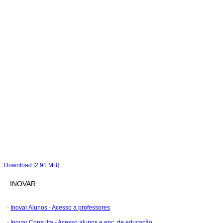
Download [2.91 MB]
INOVAR
-
Inovar Alunos - Acesso a professores
-
Inovar Consulta - Acesso alunos e enc. de educação